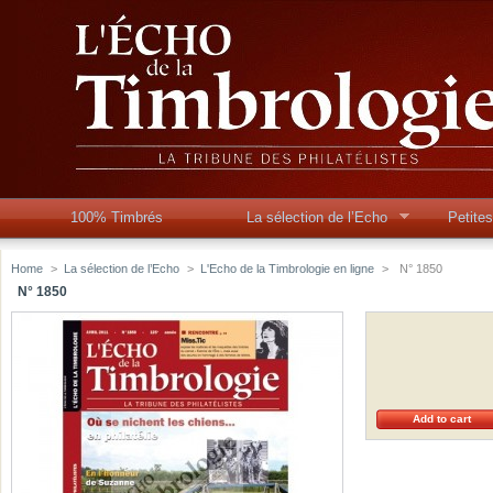
100% Timbrés
La sélection de l’Echo
Petite
Home
>
La sélection de l’Echo
>
L'Echo de la Timbrologie en ligne
>
N° 1850
N° 1850