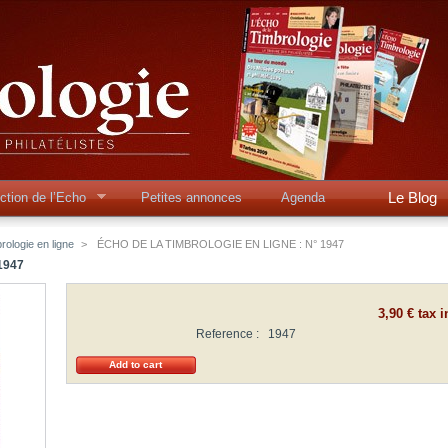
Le Blog
ction de l’Echo
Petites annonces
Agenda
rologie en ligne
>
ÉCHO DE LA TIMBROLOGIE EN LIGNE : N° 1947
1947
3,90 €
tax i
Reference :
1947