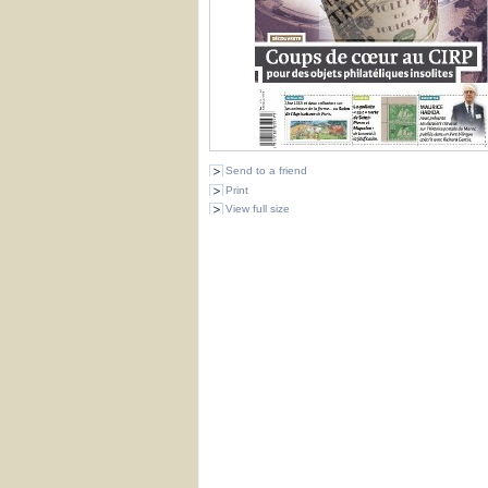
Send to a friend
Print
View full size