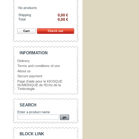
No products
Shipping
0,00 €
Total
0,00 €
Cart
Check out
INFORMATION
Delivery
Terms and conditions of use
About us
Secure payment
Page d'aide pour le KIOSQUE
NUMERIQUE de l'Echo de la
Timbrologie
SEARCH
Enter a product name
BLOCK LINK