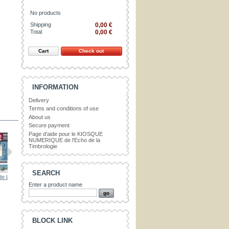
No products
Shipping
0,00 €
Total
0,00 €
Cart
Check out
INFORMATION
Delivery
Terms and conditions of use
About us
Secure payment
Page d'aide pour le KIOSQUE
NUMERIQUE de l'Echo de la
Timbrologie
SEARCH
 la...
L'ÉCHO de la...
L'ÉCHO de la...
L'ÉCHO de la...
L'ÉCHO de la..
Enter a product name
BLOCK LINK