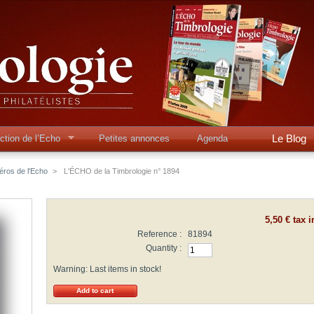
Le Blog
ction de l’Echo
Petites annonces
Agenda
éros de l'Echo
>
L'ÉCHO de la Timbrologie n° 1894
5,50 €
tax i
Reference :
81894
Quantity :
Warning: Last items in stock!