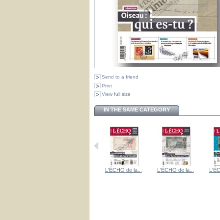
Send to a friend
Print
View full size
IN THE SAME CATEGORY
L'ÉCHO de la...
L'ÉCHO de la...
L'ÉCHO de la...
L'ÉCHO de la...
L'ÉC