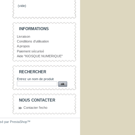
(vide)
INFORMATIONS
Livraison
Conditions d'utilisation
A propos
Paiement sécurisé
Aide "KIOSQUE NUMERIQUE"
RECHERCHER
Entrez un nom de produit
NOUS CONTACTER
Contacter l'echo
lsé par
PrestaShop
™