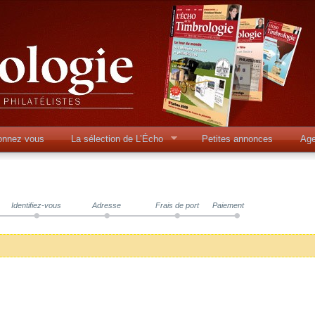
onnez vous
La sélection de L’Écho
Petites annonces
Ag
Identifiez-vous
Adresse
Frais de port
Paiement