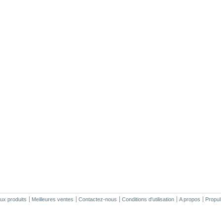
x produits
Meilleures ventes
Contactez-nous
Conditions d'utilisation
A propos
Propu