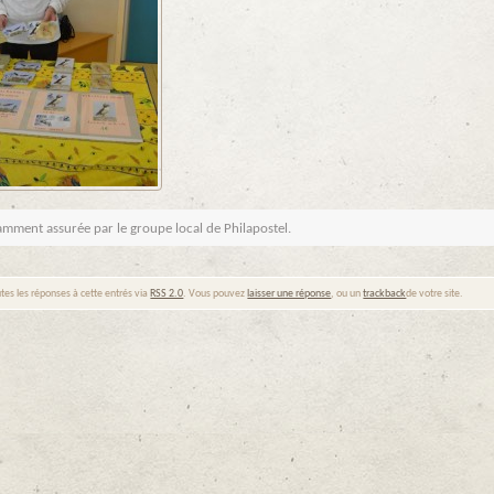
tamment assurée par le groupe local de Philapostel.
tes les réponses à cette entrés via
RSS 2.0
. Vous pouvez
laisser une réponse
, ou un
trackback
de votre site.