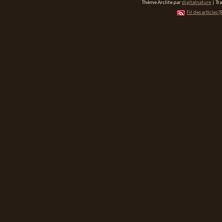
Thème Arclite par
digitalnature
| Tr
Fil des articles (